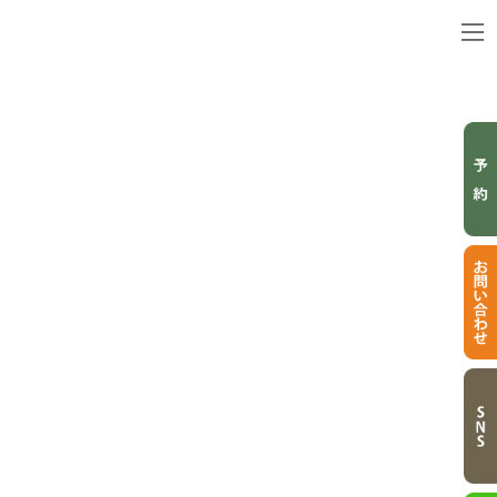
コ
ナ
ン
ビ
テ
ゲ
ン
ー
ツ
シ
へ
ョ
ス
ン
キ
に
HAIR STYLE
ッ
移
プ
動
ヘアスタイル
トップページ
ヘアスタイル
ロング
ショート
ミディアム
ロング
ヘアカラー/デザインカラー
ヘナ染め/ヘナカラー