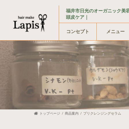
コ
ナ
ン
ビ
福井市日光のオーガニック美
テ
ゲ
頭皮ケア｜
ン
ー
ツ
シ
コンセプト
メニュー
へ
ョ
ス
ン
キ
に
ッ
移
プ
動
トップページ
商品案内
プリクレンジングセラム