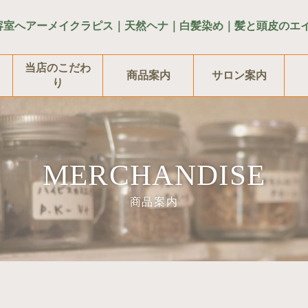
容室へアーメイクラピス｜天然ヘナ｜白髪染め｜髪と頭皮のエ
当店のこだわ
商品案内
サロン案内
り
MERCHANDISE
商品案内