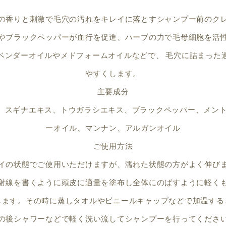
の香りと刺激で毛穴の汚れをキレイに落とすシャンプー前のク
やブラックペッパーが血行を促進、ハーブの力で毛母細胞を活
ベンダーオイルやメドフォームオイルなどで、 毛穴に詰まった
やすくします。
主要成分
、スギナエキス、トウガラシエキス、ブラックペッパー、メント
ーオイル、マンナン、アルガンオイル
ご使用方法
イの状態でご使用いただけますが、濡れた状態の方がよく伸び
射線を書くように頭皮に適量を塗布し全体にのばすように軽く
します。その時に蒸しタオルやビニールキャップなどで加温する
の後シャワーなどで軽く洗い流してシャンプーを行ってくださ