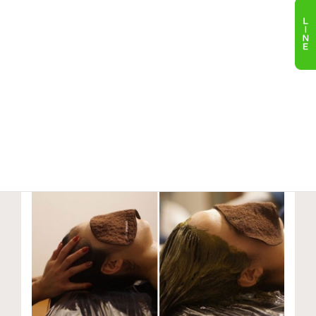
の豊富なメニュー
ぜひご体験ください
カット
髪質改善トリートメント
リラクゼーション
カラー
ヘナ
パーマ
その他
リラクゼーション寝ヘナ relaxation
henna