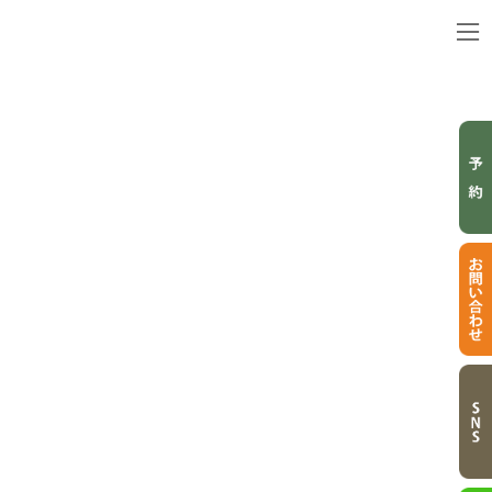
コ
ナ
ン
ビ
テ
ゲ
ン
ー
ツ
シ
へ
ョ
ス
ン
キ
に
MENU
ッ
移
プ
動
メニュー
トップページ
メニュー
ヘナ
リラクゼーション寝ヘナ relaxation henna
お客様に癒しの空間を提供する
ヘアメイクラピス