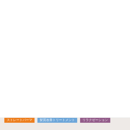
ウミノインスタ
https://www.instagram.com/umino.takaaki
フェイスブック
https://www.facebook.com/uminodesu/
いいね！お願いいたします(^^)
ブログトップ
検
索:
カテゴリ
おしゃれヘナ
カラー
ヘナ染め
美容室
パーマ
ストレートパーマ
髪質改善トリートメント
リラクゼーション