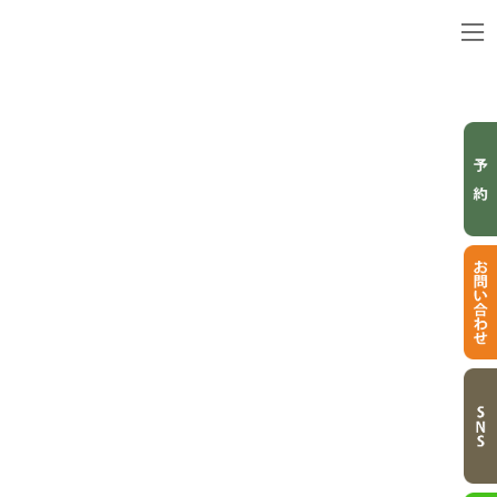
コ
ナ
ン
ビ
テ
ゲ
ン
ー
ツ
シ
へ
ョ
ス
ン
キ
に
BLOG
ッ
移
プ
動
ブログ
トップページ
ブログ
ストレートパーマ
縮毛矯正/ハイダメージ癖毛さんにも見てほしい
縮毛矯正/ハイダメージ癖毛さんにも見てほしい