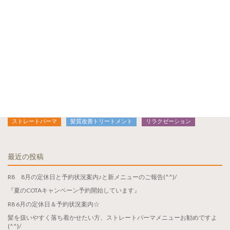
ブログトップ
検
索:
カテゴリ
おしゃれヘナ
カラー
ヘナ染め
美容室
パーマ
ストレートパーマ
髪質改善トリートメント
リラクゼーション
最近の投稿
R8 8月の定休日と予約状況案内♪と新メニューのご報告(^^)/
『夏のCOTAキャンペーン予約開始しています』
R8 6月の定休日＆予約状況案内☆
髪を扱いやすく落ち着かせたい方、ストレートパーマメニューお勧めですよ
(^^)/