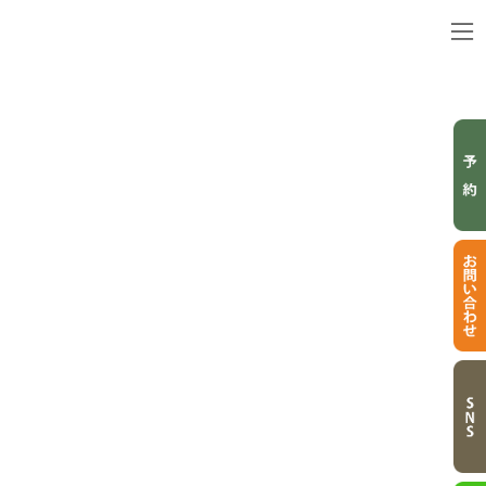
コ
ナ
ン
ビ
テ
ゲ
ン
ー
ツ
シ
へ
ョ
ス
ン
キ
に
BLOG
ッ
移
プ
動
ブログ
トップページ
ブログ
美容室
R6 11月の定休日&予約状況案内(^^)
R6 11月の定休日&予約状況案内(^^)