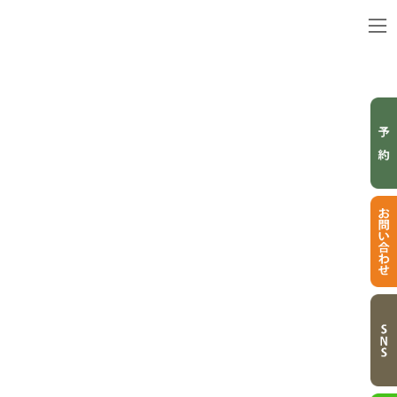
コ
ナ
ン
ビ
テ
ゲ
ン
ー
ツ
シ
へ
ョ
ス
ン
キ
に
BLOG
ッ
移
プ
動
ブログ
トップページ
ブログ
R8 5月の定休日と予約状況案内♪
R8 5月の定休日と予約状況案内♪