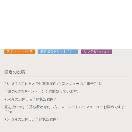
検
索:
カテゴリ
おしゃれヘナ
カラー
ヘナ染め
美容室
パーマ
ストレートパーマ
髪質改善トリートメント
リラクゼーション
最近の投稿
R8 8月の定休日と予約状況案内♪と新メニューのご報告(^^)/
『夏のCOTAキャンペーン予約開始しています』
R8 6月の定休日＆予約状況案内☆
髪を扱いやすく落ち着かせたい方、ストレートパーマメニューお勧めですよ
(^^)/
R8 5月の定休日と予約状況案内♪